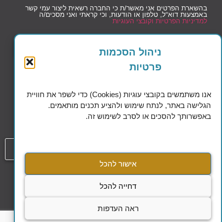
בהשארת הפרטים אני מאשר/ת כי החברה רשאית ליצור עמי קשר
באמצעות דוא"ל, טלפון או הודעות, וכי קראתי ואני מסכים/ה
למדיניות הפרטיות וקובצי העוגיות
שליחה
ניהול הסכמות
פרטיות
אנו משתמשים בקובצי עוגיות (Cookies) כדי לשפר את חוויית
הגלישה באתר, לנתח שימוש ולהציע תכנים מותאמים.
Excellence in Financial Planning
באפשרותך להסכים או לסרב לשימוש זה.
054-808-1508
אישור להכל
עמוד
הסדרי נגישות
דחייה להכל
מדיניות הפרטיות ושימוש בקבצי עוגיות
ראה העדפות