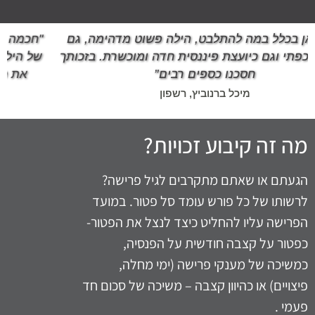
"חכמה פרקטית ובעלת ידע פיננסי נרחב. בעזרתה האדיבה
של הילה אנו חיים כיום כפורשים מאושרים לאחר שמיצינו
את כל זכויותינו לטובה. המלצנו גם לכל חברינו שגם
מרוצים מאוד"
יוני וענת קדם, הרצליה פיתוח
מה זה קיבוע זכויות?
הגעתם או שאתם מתקרבים לגיל פרישה?
לרשותו של כל פורש עומד סל פטור. במועד
הפרישה עליו להחליט כיצד לנצל את הפטור-
כפטור על קצבה חודשית על הפנסיה,
כמשיכה של מענקי פרישה (ימי מחלה,
פיצויים) או כהיוון קצבה – משיכה של סכום חד
פעמי .