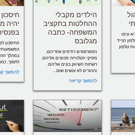
ול
הילדים מקבלי
חיסכון
י
ההחלטות בתקציב
יהיה מצ
המשפחה- כתבה
בפנסיה
א עימו
מגלובס
פון הנייד
החיסכון לפ
ות טלפון
המשמעותי ב
המפרסמים רודפים אחריהם,
במהלך החיי
מפיקי הטלוויזה מכוונים אליהם.
לחסוך, כמה 
רשתות השיווק בונים אליהם.
וההורים לא עושים שום...
להמשך קר
להמשך קריאה