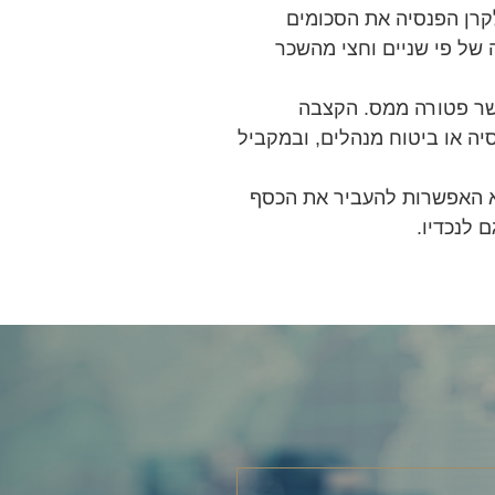
קרן הפנסיה את הסכומים
של פי שניים וחצי מהשכר
גמל ובגיל 60 לקבל קצבה אשר פטורה ממס. הקצבה
ה או ביטוח מנהלים, ובמקביל
וך רק בתשלום מס רווחי הון בשיעור של 10% הנגזר מהרווח הנומינלי. יתרון חשוב נוסף של תיקון 190 הוא האפשרות להעביר את הכסף