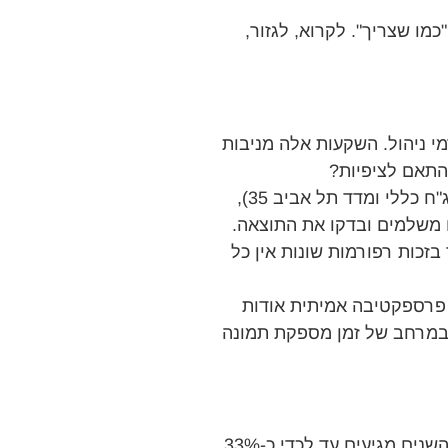
מו שצריך". לקרוא, לגזור,
י ניהול. השקעות אלה מניבות
התאם לציפיות?
אחת השיטות לעשות זאת היא על ידי עריכת בדיקה קצרה. בדקו את מדדי המניות ואגרות החוב המובילים (למשל, מדד אג"ח כללי ומדד תל אביב 35),
ם משלמים ובדקו את התוצאה.
זכות רפורמות שונות אין כל
 לאורך זמן. למשל, במשך 4-6 שנים. כך תוכלו לקבל פרספקטיבה אמיתית אודות
 במרחב של זמן מספקת תמונה
חיסכון פנסיוני כרוך בתשלום דמי ניהול. לא מדובר בעניין של מה בכך ומחקרים מראים כי דמי הניהול שמשולמים במשך השנים מגיעים עד לכדי כ-33%