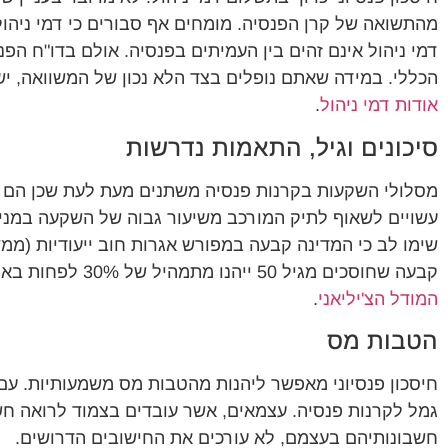
מהתשואה של קרן הפנסיה. מומחים אף סבורים כי דמי ניהול 
דמי ניהול אינם זהים בין העמיתים בפנסיה. אולם בדו"ח ה
הכללי. במידה שאתם נופלים בצד הלא נכון של המשוואה, י
אודות דמי ניהול
.
סיכונים וגיל, התאמות נדרשות
מסלולי השקעות בקרנות פנסיה משתנים מעת לעת שכן הם צרי
עשויים לשאוף לתיק המורכב משיעור גבוה של השקעה במניו
שימו לב כי המדינה קבעה במפורש אגרות חוב ייעודיות (ממ
קבעה שחוסכים מגיל 50 ייהנו מתמהיל של 30% לפחות באג"ח ייעודיות ובקרב חוסכים בני 60 ומעלה מדובר על 60%.
המודל הצ'יליאני
.
הטבות מס
חיסכון פנסיוני מאפשר ליהנות מהטבות מס משמעותיות. עם 
גמל לקרנות פנסיה. עצמאים, אשר עובדים בצמוד לרואה ח
חשבונותיהם בעצמם, לא עורכים את החישובים הדרושים.