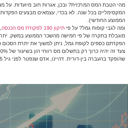
מהי הטבת המס המרכזית? ובכן, אגרות חוב מיועדות. על מ
המקסימליים בכל שנה. לא בכדי, עצמאים מבצעים הפקדות 
הממוצע החודשי).
ומה לגבי קופות גמל? על פי
תיקון 190 לפקודת מס הכנסה
מוגבלת בתקרה של פי חמישה מהשכר הממוצע במשק. יתרה מ
הפקדתם כספים לקופת גמל, ניתן למשוך את יתרת הסכום כ"
שהופקד בהעברה בין-דורית. דהיינו, אדם שנפטר לפני גיל 75 יכול לקבוע שכספו בקופת הגמל יעבור לא רק לילדיו אלא גם לנכדיו.