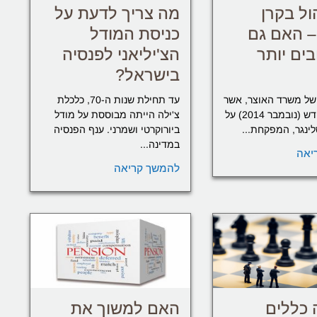
ול בקרן
מה צריך לדעת על
– האם גם
כניסת המודל
ים יותר
הצ'יליאני לפנסיה
בישראל?
של משרד האוצר, אשר
עד תחילת שנות ה-70, כלכלת
פורסם החודש (נובמבר 2014) על
צ'ילה הייתה מבוססת על מודל
לינגר, המפקחת...
ביורוקרטי ושמרני. ענף הפנסיה
במדינה...
יאה
להמשך קריאה
כללים
האם למשוך את