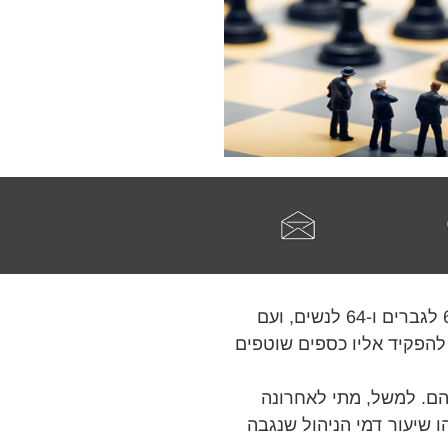
חיסכון פנסיוני איכותי ויציב הוא הערובה הטובה ביותר לרשת ביטחון כלכלית בגמלאות. גיל הפרישה בישראל עומד על 67 לגברים ו-64 לנשים, ועם
כל שהתמדתם להפקיד אליו כספים שוטפים
הם. למשל, מתי לאחרונה
שיעור דמי הניהול שנגבה