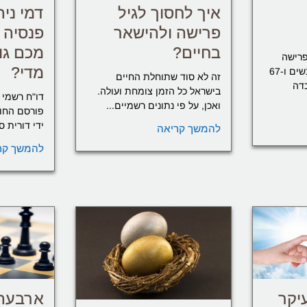
איך לחסוך לגיל
דמי ניה
פרישה ולהישאר
פנסיה 
בחיים?
מכם גוב
, גיל הפרישה
מדי?
בישראל עומד על 62 לנשים ו-67
זה לא סוד שתוחלת החיים
דה
בישראל כל הזמן צומחת ועולה.
דו"ח רשמי 
ואכן, על פי נתונים רשמיים...
ידי דורית ס
להמשך קריאה
להמשך קר
ארבעה 
יקר