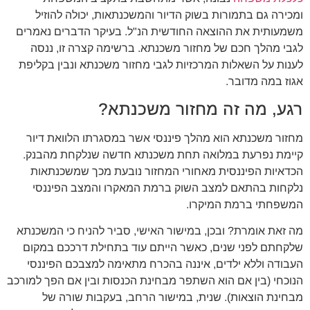
ומכירה גם בתמורות בשוק הדיור והמשכנתאות, יכולה להוזיל
משמעותית את ההוצאה החודשית הנ"ל. בעיקר הדברים נאמרים
לגבי מהלך חכם של מחזור משכנתא. ברשימה קצרה זו, ננסה
לענות על השאלות המרכזיות לגבי מחזור משכנתא ונבין בקליפת
אגוז במה מדובר.
רגע, מה זה מחזור משכנתא?
מחזור משכנתא הוא מהלך פיננסי אשר במסגרתו הלוואת דיור
קיימת נפרעת במלואה תחת משכנתא חדשה שנלקחת מהבנק.
הכדאיות הפיננסית מאחורי המחזור נובעת מכך שמשכנתאות
נלקחות בהתאם למצב השוק ברמת המאקרו והמצב הפיננסי
המשפחתי ברמת המיקרו.
מה זאת אומרת? ובכן, במישור האישי, סביר להניח כי המשכנתא
שלקחתם לפני שנים, כאשר הייתם עוד בתחילת דרככם במקום
העבודה וללא ילדים, איננה בהכרח מתאימה למצבכם הפיננסי
הנוכחי (בין אם הוא השתפר מבחינת הכנסות ובין אם הפך למורכב
מבחינת הוצאות). שנית, במישור הרחב, בעקבות שורה של