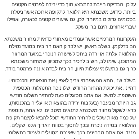
על כן, הבדיקה חייבת להתבצע תוך כדי ירידה לפרטים הקטנים
ביותר. כידוע, משכנתא היא הלוואה לתקופה ארוכה אשר ניטלת
בסכומים גדולים במיוחד. לכן, גם שיעורים קטנים לכאורה, ואפילו
שברי אחוזים, הינם ברי משקל.
העקרונות המרכזיים אשר עומדים מאחורי כדאיות מחזור משכנתא
הם כדלקמן. בשלב ראשון, יש לבדוק האם הריבית במועד נטילת
ההלוואה עלתה או ירדה ביחס לשיעורה הנוכחי במועד המחזור
המתוכנן. שימו לב, חשוב להכיר בכך שמכיוון שמחזור משכנתא
כרוך גם בתשלומי עמלות היוון, הריבית לבדה איננה פרמטר בודד.
בשלב שני, התא המשפחתי צריך לאפיין את הוצאותיו והכנסותיו.
דהיינו, את יכולת ההחזר החודשי שלו נוכח התנהלותו הכספית
השוטפת. למשל, אם אתם מסוגלים כעת להחזיר תשלום חודשי
גבוה יותר מבעבר (בעקבות ירידה בהוצאות או עלייה בהכנסות),
כדאי לשקול מחזור משכנתא לתנאים מיטביים. לא אחת, תוספת
של כמה מאות שקלים להחזר החודשי תוכל להביא לקיצור תקופת
ההלוואה במידה ניכרת ובכך לחסוך בטווח הארוך אלפי שקלים.
מנגד, אם אתם מבחינים בכך שאינכם מסוגלים לעמוד בתשלומי