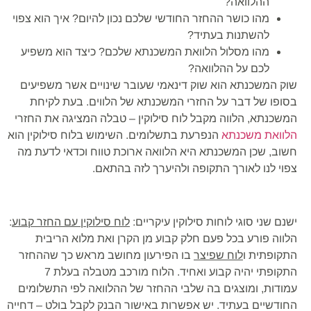
ההלוואה?
מהו כושר ההחזר החודשי שלכם נכון להיום? איך הוא צפוי
להשתנות בעתיד?
מהו מסלול הלוואת המשכנתא שלכם? כיצד הוא משפיע
לכם על ההלוואה?
שוק המשכנתא הוא שוק דינאמי שעובר שינויים אשר משפיעים
בסופו של דבר על החזרי המשכנתא של הלווים. בעת לקיחת
המשכנתא, הלווה מקבל לוח סילוקין – טבלה המציגה את החזרי
הלוואת משכנתא
הנפרעת בתשלומים. השימוש בלוח סילוקין הוא
חשוב, שכן המשכנתא היא הלוואה ארוכת טווח וכדאי לדעת מה
צפוי לנו לאורך התקופה ולהיערך לזה בהתאם.
ישנם שני סוגי לוחות סילוקין עיקריים:
לוח סילוקין עם החזר קבוע
:
הלווה פורע בכל פעם חלק קבוע מן הקרן ואת מלוא הריבית
התקופתית ו
לוח שפיצר
בו הפירעון מחושב מראש כך שההחזר
התקופתי יהיה קבוע ואחיד. הלוח מורכב מטבלה בעלת 7
עמודות, ומוצגים בה שלבי ההחזר של ההלוואה לפי התשלומים
החודשיים בעתיד. יש אפשרות באישור הבנק לקבל בולט – דחייה