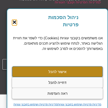
למדיניות הפרטיות וקובצי העוגיות
שליחה
ניהול הסכמות
פרטיות
אנו משתמשים בקובצי עוגיות (Cookies) כדי לשפר את חוויית
הגלישה באתר, לנתח שימוש ולהציע תכנים מותאמים.
Excellence in Financial Planning
באפשרותך להסכים או לסרב לשימוש זה.
054-808-1508
אישור להכל
עמוד
הסדרי נגישות
דחייה להכל
מדיניות הפרטיות ושימוש בקבצי עוגיות
ראה העדפות
כל הזכויות שמורות להילה אלקלעי @ 2023
מדיניות פרטיות ושימוש בקובצי עוגיות
מדיניות פרטיות ושימוש בקובצי עוגיות