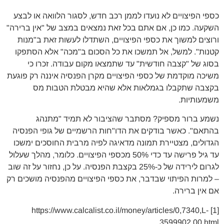
כספי הפיצויים לא נועדו לממן רכב חדש, לסגור הלוואה או לבצע
השקעה. כמו כן, אם אתם בכל זאת נמצאים במצב של "אין ברירה"
ורוצים למשוך את כספי הפיצויים, השתדלו לעשות זאת ב"מנות
קטנות". למשל, אל תמשכו את כל הסכום ב"מכה" אלא הסתפקו
בסוג של "קצבה חודשית" עד שתמצאו מקום עבודה. זכרו כי
משיכה מוקדמת של כספי הפיצויים מקרן הפנסיה איננה רק פוגעת
בקצבה שתקבלו בגמלאות אלא שהיא מבטלת הטבות מס
משמעותיות.
נשמע ברור מספיק? מסתבר שהציבור לא תמיד "מתנהג
בהתאם". כאשר בודקים את הדו"חות הרשמיים של גופי הפנסיה
הגדולים, מצטיירת תמונה מדאיגה לפיה מרבית החוסכים ימשכו
עד גיל פרישה עד כדי 50% מכספי הפיצויים. כלומר, מהלך שעלול
לגרום לירידה של כ-25% בקצבת הפנסיה. על כן, נחזור על זה שוב
– למרות הפיתוי שבדבר, את כספי הפיצויים מהפנסיה מושכים רק
אם אין ברירה.
[1] https://www.calcalist.co.il/money/articles/0,7340,L-
3599902,00.html