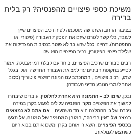
משיכת כספי פיצויים מהפנסיה? רק בלית
ברירה
בציבור הרחב השתרשה מוסכמה לפיה רכיב הפיצויים שייך
לעובד, בלי קשר לגורם שיזם את הפסקת העבודה (פיטורין או
התפטרות). דהיינו, ככל שהעובד לא פוטר בנסיבות המצדיקות את
שלילת פיצויי הפיטורין, רכיב הפיצויים הוא שלו.
רבים סבורים שרכיב הפיצויים, ביחד עם קבלת דמי אבטלה, אמור
לסייע בתקופת הביניים עד למציאת העבודה החדשה. אולי בגלל
שמו, "רכיב פיצויים", המתכתב עם המונח "פיצויי פיטורין" (סכום
אחר לגמרי הנובע מדיני העבודה).
ובכן,
שימו לב – התמונה היא אחרת לחלוטין
. עובדים שיבחרו
למשוך את הפיצויים מקרן הפנסיה עלולים לפגוע בקרן במידה
ניכרת ועל כן ההמלצה היא חד משמעית –
אם אתם לא נמצאים
במצב של "אין ברירה", במובן המחמיר של המונח, אל תגעו
בכספי הפיצויים
. השאירו אותם בקרן ומשכו אותם בבוא היום
כשתצאו לגמלאות.