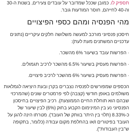
תספיק לו
. כמובן שככל שמדובר על עובדים צעירים, בשנות ה-30
וה-40 לחייהם, חוסר המודעות גובר.
מהי הפנסיה ומהם כספי הפיצויים
חיסכון פנסיוני מורכב למעשה משלושה חלקים עיקריים (נתונים
עדכניים המשתנים מעת לעת):
· הפרשות עובד בשיעור 6% מהשכר.
· הפרשות מעסיק בשיעור 6.5% מהשכר לרכיב תגמולים.
· הפרשות מעסיק בשיעור 6% מהשכר לרכיב פיצויים.
הכספים שמפורשים לפנסיה נצברים בקרן ובעת היציאה לגמלאות
משולמים באופן חודשי (קצבה) לפי פרמטרים שונים (שהמרכזי
שבהם הוא תוחלת החיים הממוצעת). רכיב הפיצויים בחיסכון
הפנסיוני נע בין המינימום הקבוע בחוק (6%) לבין שיעור של
כ-8.33% (תלוי בין היתר בוותק של העובד). מטרתו הינה להגן על
העובד בפיטורים ו/או בהחלפת מקום עבודה (כלומר, בתקופה
ש"בין העבודות").