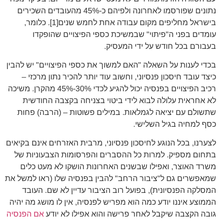
נתונים שפורסמו לאחרונה ולפיהם כ-45% מהעובדים השכירים
בישראל מחליפים מקום עבודה אחת לחמש שנים[1]. כלומר,
עומדים בפני ה"פיתוי" שבמשיכת כספי הפיצויים שהופקדו
בעבורם בכל חודש על ידי המעסיק.
בכדי לענות על השאלה "האם למשוך את כספי הפיצויים" יש להבין
כיצד עובד חיסכון פנסיוני, וחשוב עוד יותר להכיר נתון מרכזי –
רכיב הפיצויים בפנסיה יכול להגיע לכדי 30%-45% מהקרן. משיכה
לא אחראית עלולה לבוא לידי ביטוי בצניחה בקצבה החודשית
שתשולם עם יציאה לגמלאות. במילים פשוטות – (הרבה) פחות
כסף למחיה בגיל השלישי.
לצערנו, בכל הנוגע לחיסכון פנסיוני, מרבית האזרחים אינם בקיאים
בתחום מספיק. למרות כל ההסברים והפרסומות הצבעוניות של
משרד האוצר, ואפילו שבשנים האחרונות הושקו לא מעט כלים
שמאפשרים גם ל"ציבור הרחב" להבין בפנסיה שלו (ראו למשל את
המסלקה הפנסיונית), בפועל רוב הציבור עדיין לא שם. העובד
הממוצע איננו יודע כמה הוא מפריש לפנסיה, אין לו מושג מה יהיה
גובה הקצבה שיקבל לאחר פרישה והוא אפילו לא יודע
אם הפנסיה