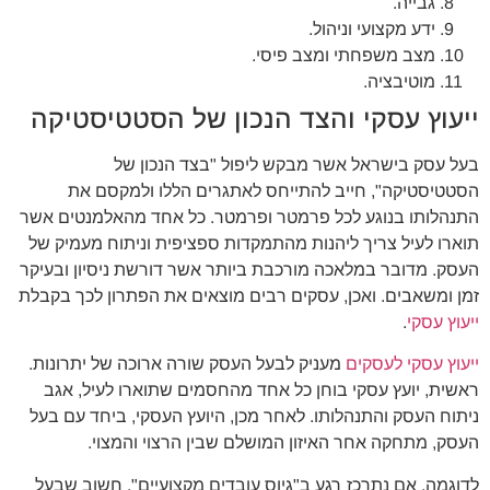
גבייה.
ידע מקצועי וניהול.
מצב משפחתי ומצב פיסי.
מוטיבציה.
ייעוץ עסקי והצד הנכון של הסטטיסטיקה
בעל עסק בישראל אשר מבקש ליפול "בצד הנכון של
הסטטיסטיקה", חייב להתייחס לאתגרים הללו ולמקסם את
התנהלותו בנוגע לכל פרמטר ופרמטר. כל אחד מהאלמנטים אשר
תוארו לעיל צריך ליהנות מהתמקדות ספציפית וניתוח מעמיק של
העסק. מדובר במלאכה מורכבת ביותר אשר דורשת ניסיון ובעיקר
זמן ומשאבים. ואכן, עסקים רבים מוצאים את הפתרון לכך בקבלת
ייעוץ עסקי
.
ייעוץ עסקי לעסקים
מעניק לבעל העסק שורה ארוכה של יתרונות.
ראשית, יועץ עסקי בוחן כל אחד מהחסמים שתוארו לעיל, אגב
ניתוח העסק והתנהלותו. לאחר מכן, היועץ העסקי, ביחד עם בעל
העסק, מתחקה אחר האיזון המושלם שבין הרצוי והמצוי.
לדוגמה, אם נתרכז רגע ב"גיוס עובדים מקצועיים", חשוב שבעל