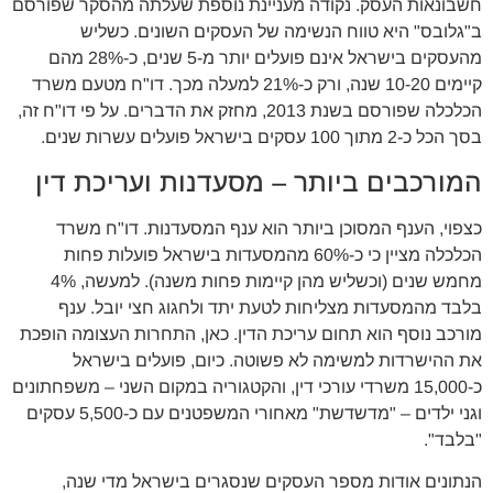
חשבונאות העסק. נקודה מעניינת נוספת שעלתה מהסקר שפורסם
ב"גלובס" היא טווח הנשימה של העסקים השונים. כשליש
מהעסקים בישראל אינם פועלים יותר מ-5 שנים, כ-28% מהם
קיימים 10-20 שנה, ורק כ-21% למעלה מכך. דו"ח מטעם משרד
הכלכלה שפורסם בשנת 2013, מחזק את הדברים. על פי דו"ח זה,
בסך הכל כ-2 מתוך 100 עסקים בישראל פועלים עשרות שנים.
המורכבים ביותר – מסעדנות ועריכת דין
כצפוי, הענף המסוכן ביותר הוא ענף המסעדנות. דו"ח משרד
הכלכלה מציין כי כ-60% מהמסעדות בישראל פועלות פחות
מחמש שנים (וכשליש מהן קיימות פחות משנה). למעשה, 4%
בלבד מהמסעדות מצליחות לטעת יתד ולחגוג חצי יובל. ענף
מורכב נוסף הוא תחום עריכת הדין. כאן, התחרות העצומה הופכת
את ההישרדות למשימה לא פשוטה. כיום, פועלים בישראל
כ-15,000 משרדי עורכי דין, והקטגוריה במקום השני – משפחתונים
וגני ילדים – "מדשדשת" מאחורי המשפטנים עם כ-5,500 עסקים
"בלבד".
הנתונים אודות מספר העסקים שנסגרים בישראל מדי שנה,