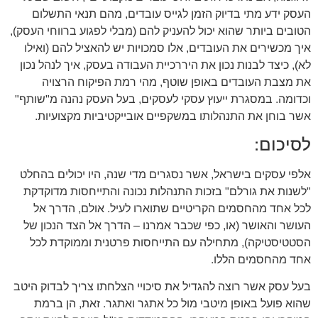
העסק ידע מתי בדיוק הזמן לגייס עובדים, מהם תנאי התשלום
הטובים ביותר שהוא יכול להעניק להם (מבלי לפגוע ברווחי העסק),
איך מכשירים את העובדים, אלו סמכויות יש להאציל להם (ואילו
לא), כיצד לבנות נכון את היררכיית העבודה בעסק, איך לנהל נכון
את מצבת העובדים באופן שוטף, מהי רמת הפיקוח הרצויה
וכדומה. במסגרת ייעוץ עסקי לעסקים, בעל העסק נהנה מ"שותף"
אשר בוחן את התנהלותו במשקפיים אובייקטיביות מקצועיות.
לסיכום:
אלפי עסקים בישראל, אשר נסגרים מדי שנה, היו יכולים בהחלט
"לשנות את גורלם" בזכות התנהלות נכונה והתייחסות מדוקדקת
לכל אחד מהחסמים הקריטיים שתוארו לעיל. אולם, הדרך אל
העושר והאושר (או, כפי שכבר אמרנו – הדרך אל הצד הנכון של
הסטטיסטיקה), מתחילה עם התייחסות פרטנית וממוקדת לכל
אחד מהחסמים הללו.
בעל עסק אשר רוצה להגדיל את סיכויי הצלחתו צריך לבדוק היטב
שהוא פועל באופן מיטבי מול כל אתגר ואתגר. זאת, הן ברמת