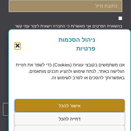
בהשארת הפרטים אני מאשר/ת כי החברה רשאית ליצור עמי קשר
באמצעות דוא"ל, טלפון או הודעות, וכי קראתי ואני מסכים/ה
למדיניות הפרטיות וקובצי העוגיות
ניהול הסכמות
פרטיות
שליחה
אנו משתמשים בקובצי עוגיות (Cookies) כדי לשפר את חוויית
הגלישה באתר, לנתח שימוש ולהציע תכנים מותאמים.
באפשרותך להסכים או לסרב לשימוש זה.
Excellence in Financial Planning
אישור להכל
054-808-1508
דחייה להכל
עמוד
הסדרי נגישות