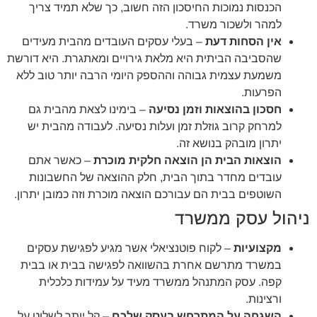
הכנסות נמוכות החיסכון הזה חשוב, כך שלא תמיד צריך
למהר ולשכור משרד.
אין הסחות דעת
– בעלי עסקים העובדים מהבית מעידים
שהסביבה הביתית היא מלאת גירויים ומאתגרת. היא דורשת
משמעת עצמית גבוהה וההספק היומי הרבה יותר טוב ללא
הפרעות.
חסכון בהוצאות וזמן נסיעה
– בימינו לצאת מהבית גם
למרחק קרוב גוזלת זמן ועלות נסיעה. לעבודה מהבית יש
יתרון מובהק בנושא זה.
הוצאות הבית הן הוצאה חלקית מוכרת
– כאשר אתם
עובדים מחדר בתוך הבית, חלק ההוצאה של החשבונות
השוטפים בבית הם עבורכם הוצאה מוכרת וזה כמובן יתרון.
ניהול עסק ממשרד
מקצועיות
– לקוח פוטנציאלי אשר מגיע לפגישת עסקים
במשרד מתרשם אחרת בהשוואה לפגישה בבית או בבית
קפה. עסק המתנהל ממשרד מעיד על עמידות כלכלית
ורצינות.
השגחה על המתרחש בעסק שלכם
– קל יותר לשלוט על