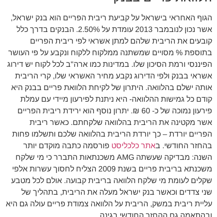
הגוף האחראי בישראל על קביעת ריבית הפריים הוא בנק ישראל,
אשר נכון לנובמבר 2013 עומדת על 2.50%. הבנקים בדרך כלל
קובעים את הריבית שלהם למתן אשראי לפי ריבית הפריים
בתוספת % מסויים שמשתנה ממלקוח ללקוח ונקבע על פי העושר
הפיננסי ורמת הסיכון שלו. במדינות כמו ארה"ב לכל לקוח יש דירוג
אשראי בבנק ולפי הדירוג נקבע מחיר האשראי שלו, קרי הריבית
אותה ישלם בהלוואה. היתרון של לקיחת הלוואת פריים בבנק היא
קודם כל גמישות ההלוואה- היא ניתנת לפירעון מיידי עם עמלת
פירעון נמוכה של כ- 60 ₪. יתרון נוסף הוא ירידת ריבית הפריים
אשר מקטינה את הריבית בהלוואה שלקחתם. כאשר ריבית
הפריים יורדת – כך יורדת הריבית בהלוואה שלכם ותשלמו פחות
בהחזר החודשי. ב
אתר כלכליסט
פורסמה כתבה מוקדם יותר
השנה: מבדיקה שעשתה AMG משכנתאות התברר כי מי שלקח
משכנתא בריבית פריים בשנת 2009 הצליח לחסוך עשרות אלפי
שקלים לעומת מי שלקח הלוואה בריבית קבועה. אולם לכל מטבע
שני צדדים וכאשר בנק ישראל מעלה את הריבית, בתהליך של
עליית ריבית במשק, הריבית על הלוואה צמודת פריים עולה גם היא
ובהתאמה גם ההחזר החודשי בגינה.