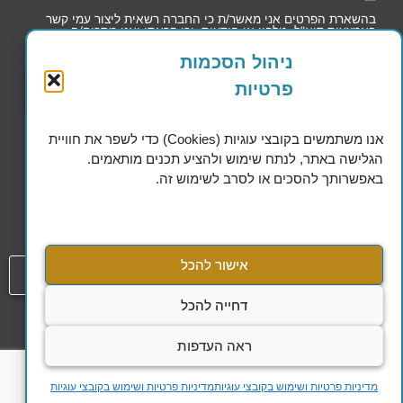
בהשארת הפרטים אני מאשר/ת כי החברה רשאית ליצור עמי קשר
באמצעות דוא"ל, טלפון או הודעות, וכי קראתי ואני מסכים/ה
למדיניות הפרטיות וקובצי העוגיות
ניהול הסכמות
פרטיות
שליחה
אנו משתמשים בקובצי עוגיות (Cookies) כדי לשפר את חוויית
הגלישה באתר, לנתח שימוש ולהציע תכנים מותאמים.
באפשרותך להסכים או לסרב לשימוש זה.
Excellence in Financial Planning
אישור להכל
054-808-1508
דחייה להכל
עמוד
הסדרי נגישות
ראה העדפות
מדיניות הפרטיות ושימוש בקבצי עוגיות
מדיניות פרטיות ושימוש בקובצי עוגיות
מדיניות פרטיות ושימוש בקובצי עוגיות