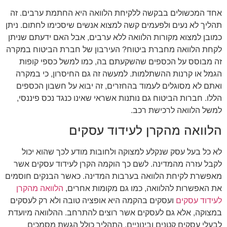
אחד המכשולים בבקשה ללקיחת הלוואה היא החתמת ערבים. זה
תהליך לא נעים ולפעמים קשה למצוא אנשים שיסכימו לחתום. ניתן
כמובן למצוא מקורות הלוואה ללא ערבים, אבל האם ידעתם שניתן
לקחת הלוואה מחברת ביטוח? העירבון של חברת הביטוח במקרה
זה מבוסס על הכספים שהשקעתם בה, כמו למשל כספי קופות
הגמל או קרנות ההשתלמות. למעשה זה גם החיסרון, כי במקרה
ואתם לא מסוגלים לעמוד בהחזרים, זה יבוא על חשבון הכספים
הללו. חברות הביטוח גם נותנות אשראי שאינו כנגד נכס פיננסי,
למשל הלוואה לרכישת רכב.
הלוואה מהקרן לעידוד עסקים
לא כל בעל עסק שנקלע למצוקה ולחובות מודע לכך שהוא יכול
לקבל עזרה מהמדינה. לשם כך הוקמה הקרן לעידוד עסקים אשר
מאפשרת לקיחת הלוואה בערבות המדינה. כאשר הבנקים חוסמים
את האפשרות להלוואה, כמו גם מקומות אחרים,
הלוואה מהקרן
לעידוד עסקים
ועסקים בהקמה היא אופציה טובה ולא רק לעסקים
במצוקה, אלא גם לעסקים אשר רוצים להתרחב. ההלוואה מיועדת
לבעלי עסקים קטנים ובינוניים. התהליך כולל הגשת מסמכים