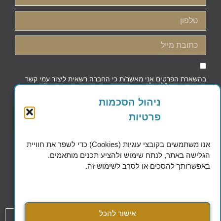
בהשארת הפרטים אני מאשר/ת כי החברה רשאית ליצור עמי קשר
באמצעות דוא"ל, טלפון או הודעות, וכי קראתי ואני מסכים/ה
למדיניות הפרטיות וקובצי העוגיות
ניהול הסכמות
פרטיות
שליחה
אנו משתמשים בקובצי עוגיות (Cookies) כדי לשפר את חוויית
הגלישה באתר, לנתח שימוש ולהציע תכנים מותאמים.
באפשרותך להסכים או לסרב לשימוש זה.
Excellence in Financial Planning
אישור להכל
054-808-1508