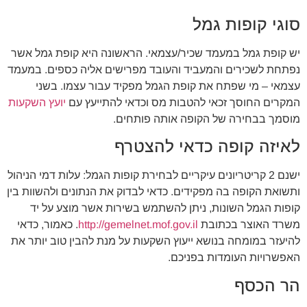
סוגי קופות גמל
יש קופת גמל במעמד שכיר/עצמאי. הראשונה היא קופת גמל אשר
נפתחת לשכירים והמעביד והעובד מפרישים אליה כספים. במעמד
עצמאי – מי שפתח את קופת הגמל מפקיד עבור עצמו. בשני
המקרים החוסך זכאי להטבות מס וכדאי להתייעץ עם
יועץ השקעות
מוסמך בבחירה של הקופה אותה פותחים.
לאיזה קופה כדאי להצטרף
ישנם 2 קריטריונים עיקריים לבחירת קופות הגמל: עלות דמי הניהול
ותשואת הקופה בה מפקידים. כדאי לבדוק את הנתונים ולהשוות בין
קופות הגמל השונות, ניתן להשתמש בשירות אשר מוצע על יד
משרד האוצר בכתובת
http://gemelnet.mof.gov.il
. כאמור, כדאי
להיעזר במומחה בנושא ייעוץ השקעות על מנת להבין טוב יותר את
האפשרויות העומדות בפניכם.
הר הכסף