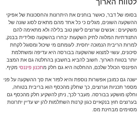
לטווח הארוך
בסופו של דבר, כאשר בוחנים את היתרונות והחסכונות של אפיקי
ההשקעה השונים, מגלים כי כל אחד מהם מתאים לסוג שונה של
משקיעים : אנשים שרוצים לישון טוב בלילה ולא מתאימה להם
התנודתיות המלווה לתיק השקעות יבחרו בהשקעה סולידית בבנק,
למרות הריבית הנמוכה יחסית. לעומתם מי שיכול ומסוגל לקחת
סיכונים, עשוי למצוא שהשקעה בבורסה היא עדיפה ומשתלמת
יותר בטווח הארוך. חשוב להביא בחשבון בהחלטה גם את המצב
הפיננסי הכולל שלכם, ההחלטה היא גם חלק מ
תכנון פיננסי
מקיף.
ישנה גם כמובן אפשרות נוספת והיא לפזר את סך ההשקעה על פני
מספר תכניות וערוצים, כך שחלק מהכסף הוא בריבית בטוחה,
וחלקו מושקע בבורסה. מעבר לכך, ניתן להשקיע חלק מהכסף גם
בערוצים חוץ בנקאיים כגון קרנות השתלמות להן יש עדיין יתרונות
מסוימים מבחינת מס.