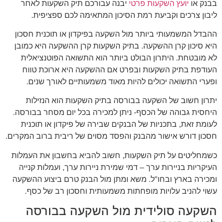
בבנק או
יועץ השקעות פרטי
יבנה עבורכם תיק השקעות לאחר
ליבון צרכים וקביעת רמת הסיכון המתאימה לכם ספציפית.
ההבדל המשמעותי ביותר מול השקעה בפיקדון או תוכנית חסכון
היא סיכון קרן ההשקעה. בתיק השקעות קרן ההשקעה היא כמובן
לא מובטחת. היתרון הבולט ביותר הוא התשואה הפוטנציאלית
העודפת בתיק השקעות ובפרט אם ההשקעה היא ארוכת טווח
ופערי התשואה יכולים להיות מאוד משמעותיים לאורך שנים.
יתרון חשוב של השקעה בבורסה בתיק השקעות הוא הנזילות
היחסית גבוהה של הכסף- ניתן למכירה בכל יום מסחר בבורסה.
לעומת זאת, בתכניות של הבנקים שבירה של פיקדון או תוכנית
חסכון דורש אישור מהבנק והפסד מסוים של ריבית ברוב המקרים.
כשמחליטים על תיק השקעות, חשוב להביא בחשבון את העמלות
העיקריות בניירות ערך – דמי שמירת ניירות ערך, ועמלות קנייה
ומכירה בארץ ובחו"ל. משא ומתן מול הבנק טרם ביצוע ההשקעה
עשוי להניב עלויות מופחתות משמעותית וחסכון רב של כסף.
השקעה סולידית מול השקעה בבורסה