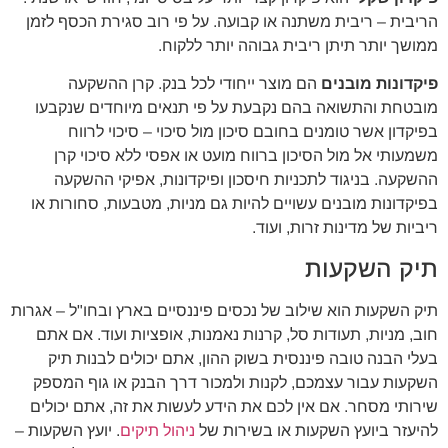
הריבית – ריבית משתנה או קבועה. על פי רוב סגירת הכסף לזמן
ממושך יותר תיתן ריבית גבוהה יותר ללקוח.
פיקדונות מובנים
הם מוצר ייחודי לכל בנק. קרן ההשקעה
מובטחת והתשואה בהם נקבעת על פי תנאים מיוחדים שנקבעו
בפיקדון אשר טומנים בחובם סיכון מול סיכוי – סיכוי לרווח
משמעותי אל מול הסיכון ברווח מועט או אפסי ללא סיכוי קרן
ההשקעה. בניגוד לתכניות חיסכון ופיקדונות, אפיקי ההשקעה
בפיקדונות מובנים עשויים להיות גם מניות, מטבעות, סחורות או
ריביות של מדינות זרות, ועוד.
תיק השקעות
תיק השקעות הוא שילוב של נכסים פיננסיים בארץ ובחו"ל – אגרות
חוב, מניות, תעודות סל, קרנות נאמנות, אופציות ועוד. אם אתם
בעלי הבנה טובה פיננסית בשוק ההון, אתם יכולים לבנות תיק
השקעות עבור עצמכם, לקנות ולמכור דרך הבנק או גוף המספק
שירותי מסחר. אם אין לכם את הידע לעשות את זה, אתם יכולים
להיעזר ביועץ השקעות או בשירות של
ניהול תיקים
. יועץ השקעות –