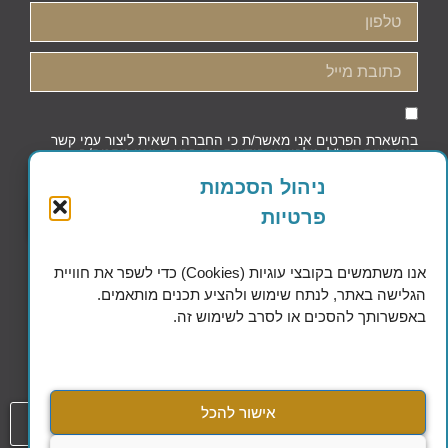
בהשארת הפרטים אני מאשר/ת כי החברה רשאית ליצור עמי קשר
באמצעות דוא"ל, טלפון או הודעות, וכי קראתי ואני מסכים/ה
למדיניות הפרטיות וקובצי העוגיות
ניהול הסכמות
פרטיות
שליחה
אנו משתמשים בקובצי עוגיות (Cookies) כדי לשפר את חוויית
הגלישה באתר, לנתח שימוש ולהציע תכנים מותאמים.
באפשרותך להסכים או לסרב לשימוש זה.
Excellence in Financial Planning
אישור להכל
054-808-1508