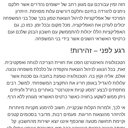
הזה זמין עבורכם עם מגוון רחב של יישומים נהדרים אשר חלקם
ניתנים להורדה בחינם וחלקם דורשים עלות מסוימת. היתרון
המרכזי של אפליקציות לניהול הוצאות טמון בכך שכל בני המשפחה
יכולים לעדכן את האפליקציה, מכל מקום ובכל זמן. כמו כן, גם
האפליקציות הללו יכולות להתממשק עם חשבון הבנק שלכם ועם
כרטיסי האשראי השונים אשר בידי בני המשפחה.
רגע לפני – זהירות!
הטכנולוגיה והאינטרנט הפכו את חוויית הצריכה לנוחה ואפקטיבית.
זאת, בכל הנוגע לניהול הוצאות והקפדה על כלכלת משפחה נכונה.
אולם, אליה וקוץ בה. הטכנולוגיה טומנת בחובה גם סכנות אשר
עלולות להגדיל באופן חריג את התקציב המשפחתי. למשל, רבים
מתפתים לבצע "מסע קניות אינטרנטי" באתרים בחו"ל ולעיתים
ניתן ממש לשקוע בחוויה כאשר כרטיס האשראי מגוהץ ללא הרף.
אי לכך, ולמרות הקלות שבקנייה, חשוב להימנע מקניות מיותרות
ולהיזהר מהוצאות חריגות. פעמים רבות, מדובר בסכומים קטנים
וקיימת תחושה מטעה שהכסף איננו יוצא ישירות מהחשבון. קל