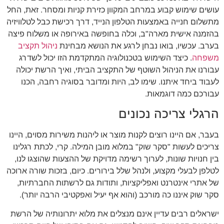
עושים שימוש קבוע במרחב המקוון כזירת קניות ומסחר. זאת, החל
מתשלום חנייה באמצעות הטלפון הנייד, דרך רכישת כבל לטלוויזיה
בהזמנה אישית מארה"ב, וכלה בחופשה באירופה או משלוח פיצה
בערב. עכשיו, בואו נבחן לרגע את הנושא מבחינת
ניהול תקציב
משפחה
. כיצד השימוש בטכנולוגיה המתקדמת הזו יכול לשדרג
עבורנו את הניהול השוטף של התקציב הביתי, ואיך הרשת יכולה
לעבוד ביחד איתנו. שימו לב, היות ומדובר בסוגיה רחבה, הכנו
עבורכם כמה דוגמאות.
הרגלי צריכה נכונים
בעבר, אם היינו רוצים לקנות מוצר או ליהנות משירות מסוים, היינו
צריכים לעשות "סקר שוק" במלוא מובן המילה. קרי, לכתת רגלינו
בין חנויות שונות, לערוך רשימה מדויקת של ההצעות שהוצגו לנו,
לטלפן לבעלי מקצוע, ולנהל שלל בירורים. כיום, בזכות שורה ארוכה
של אתרי אינטרנט ואפליקציות, ותודות גם לרשתות החברתיות,
סקר שוק איננו כה מורכב (והוא אף יעיל ואפקטיבי הרבה יותר).
ישראלים רבים עדיין אינם מנצלים את מלוא יתרונותיה של הרשת