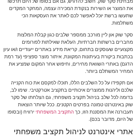
מבחינת סקר שוק. חשוב להדגיש, גם אם בסופו של היום תרכשו
את המוצר או השירות בנקודת המכירה עצמה, המחקר המקדים
שתעשו ברשת יוכל לאפשר לכם לאתר את העסקאות הכי
משתלמות.
סקר שוק און ליין מורכב ממספר שלבים כגון קבלת המלצות
מחברים ברשתות חברתיות, העלאת שאילתות לפורומים
מקצועיים שעוסקים בתחום, קריאת מידע באתרים ייעודיים ו/או עיון
בכתבות ביקורת בעיתונות המקוונת, איתור מוצר ספציפי (עד רמת
הדגם) באתרי השוואת מחירים, וחיפוש אחר המקום שמציע את
המחיר המשתלם ביותר.
אם תקפידו על כל השלבים הללו, תוכלו למקסם את כוח הקנייה
שלכם וליהנות ממוצרים איכותיים בתקציב אטרקטיבי. שימו לב,
בדומה לכל שלב בניהול תקציב משפחתי, גם הצלחתו של סקר
שוק באינטרנט טמונה בפרטים הקטנים. ככל שיותר הוצאות
תעבורנה את המסננת הזו, כך
התקציב המשפחתי
ירוויח (ובסופו
של היום, מדובר בכם).
אתרי אינטרנט לניהול תקציב משפחתי