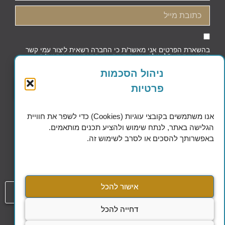
בהשארת הפרטים אני מאשר/ת כי החברה רשאית ליצור עמי קשר
באמצעות דוא"ל, טלפון או הודעות, וכי קראתי ואני מסכים/ה
למדיניות הפרטיות וקובצי העוגיות
ניהול הסכמות
פרטיות
שליחה
אנו משתמשים בקובצי עוגיות (Cookies) כדי לשפר את חוויית
הגלישה באתר, לנתח שימוש ולהציע תכנים מותאמים.
באפשרותך להסכים או לסרב לשימוש זה.
Excellence in Financial Planning
אישור להכל
054-808-1508
דחייה להכל
עמוד
הסדרי נגישות