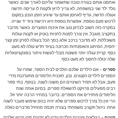
ואחסנו אותם בצורה טובה שתשמור עליהם לאורך שנים. כאשר
נולד ילד שני במשפחה, לא צריך לרוץ ולקנות לו עריסה חדשה
ועגלה חדשה, עדיף לאחסן אותם עד שיגיע הזמן הנכון במקום
לרכוש פעם נוספת. אפשרות נוספת היא רכישת ציוד יד שנייה.
במקרה כזה חשוב לבדוק טוב את איכות המוצרים. כאשר מדובר
בתקציב מוגבל, אין צורך לפנות לחניות בוטיק או לקנות עגלות
משוכללות, לא מדובר ברכב אלא בסך הכל בעגלה לפרק זמן קצר
יחסית, המיתוג והאופנתיות הכרוכה בציוד חדש עולה לא מעט
כסף. קניית עגלה יותר פשוטה מבלי לעשות וויתור בפונקציונאליות
שלה יכולה לחסוך לא מעט כסף.
ספרים
– אם הילדים שלכם הולכים לבית הספר, שמרו על
הספרים לילדים הקטנים. נכון, תוכנית הלימודים מתעדכנת מידי
פעם, אבל לא תמיד השינויים הם משנה לשנה. בנוסף, בתי ספר
רבים מפעילים פרויקט להשאלת ספרים. בסיום אותה שנת
הלימודים מחזירים את הספרים. בדובר במחיר הרבה יותר זול.
הרי אין כל צורך לרכוש ספרים שלא יהיה בהם שימוש מעבר לשנה
אחת. ניהול תקציב משפחתי בצורה חכמה מתחיל מדברים כאלה.
חוגים
– בגילאים צעירים הילדים עדיין לא יודעים מהו הכיוון שלהם