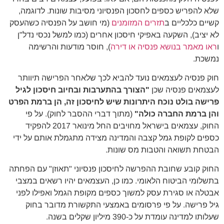
שלא להפריש כספים לחסכון הפנסיוני מסיבות שונות. לדוגמה,
קשיים כלכליים ב
תזרים המזומנים
(מי חושב על הפנסיה כשהעסק
לא יציב), השקעה באפיקי חיסכון אחרים (כמו למשל נכסי נדל"ן
ו
ראו מאמר בנושא פנסיה או דירה
), חוסר מודעות והרשימה
נמשכת.
חוק פנסיה לעצמאים נועד להביא לכך שלאחר הפרישה תיוותר
לעצמאים פנסיה שכן
"הצורך בהתערבות ובחיוב חיסכון לגיל
פרישה בולט נוכח היתרונות שיש לחיסכון זה, הן ברמת הפרט
והן ברמת החברה כולה"
(מתוך דברי ההסבר לחוק). על פי
החוק, עצמאים בישראל מחויבים החל מינואר 2017 להפקיד
כספים לקופת גמל קצבה והמדינה מצידה מתגמלת אותם על ידי
הבטחת תשואה והטבות מס שונות.
החוק קובע שחובת ההפרשה לחיסכון פנסיוני "תאוזן" עם הפחתה
בתשלומי הביטוח הלאומי. כמו כן, העצמאים יהיו רשאים במצבי
אבטלה או סגירת עסק למשוך כספים מקופת הגמל ואפילו לפני
גיל פרישה. על פי פרסומים באמצעי התקשורת מדובר בחוק
שעלותו למדינה עומדת על כ-390 מיליון שקלים בשנה.