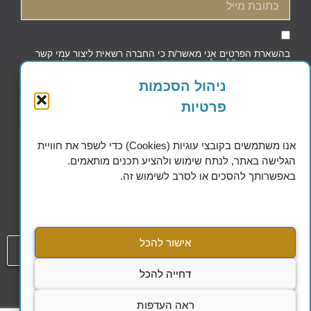
בהשארת הפרטים אני מאשר/ת כי החברה רשאית ליצור עמי קשר
באמצעות דוא"ל, טלפון או הודעות, וכי קראתי ואני מסכים/ה
למדיניות הפרטיות וקובצי העוגיות
ניהול הסכמות
פרטיות
שליחה
אנו משתמשים בקובצי עוגיות (Cookies) כדי לשפר את חוויית
הגלישה באתר, לנתח שימוש ולהציע תכנים מותאמים.
באפשרותך להסכים או לסרב לשימוש זה.
Excellence in Financial Planning
אישור להכל
054-808-1508
דחייה להכל
עמוד
הסדרי נגישות
ראה העדפות