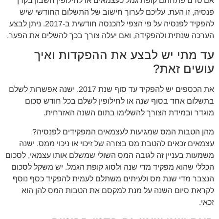
אם טרם פתחתם קופת גמל כעצמאים או לחילופין חשבון בקרן
פנסיה, זו העת. עליכם לערוך חישוב של התשלום החודשי שיש
להפקיד לפנסיה על פי הצפי להכנסה חודשית ב-2017. ניתן לבצע
הערכה שנתית ולהפקידה, ואם יעלה צורך בכך להשלים את הפער.
עד מתי יש לבצע את ההפקדות ואיך
עושים זאת?
את הכספים יש להפקיד עד סוף שנת 2017. ישנה אפשרות לשלם
בתשלום אחד בסוף שנה או לחילופין לשלם בכל חודש סכום
מוגדר ובמידת הצורך להשלימו בתום השנה האזרחית.
מהן הטבות המס שמגיעות לעצמאים המפקידים לפנסיה?
עצמאים זכאים להטבת מס בצורה של זיכוי או ניכוי ממס. ישנה
משמעות בעניין זה לגובה המס השולי שמשלם אותו עצמאי, לסכום
הכללי שהוא מפקיד מדי שנה ולסוג קופת הגמל. יש משקל לסכום
הנצבר מדי שנת מס ולעיתים משתלם לעמית להפקיד כסף נוסף
לקראת סיום השנה על מנת למקסם את הטבות המס להן הוא
זכאי.