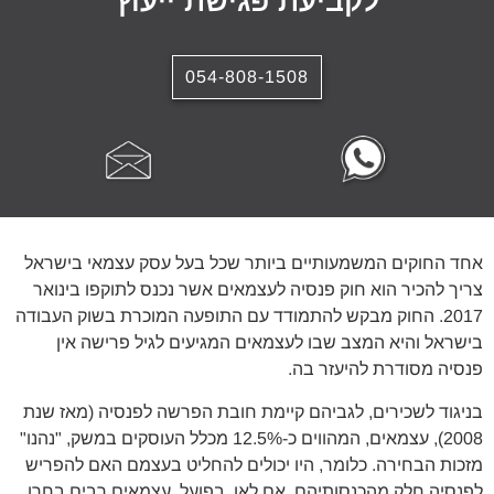
לקביעת פגישת ייעוץ
054-808-1508
אחד החוקים המשמעותיים ביותר שכל בעל עסק עצמאי בישראל
צריך להכיר הוא חוק פנסיה לעצמאים אשר נכנס לתוקפו בינואר
2017. החוק מבקש להתמודד עם התופעה המוכרת בשוק העבודה
בישראל והיא המצב שבו לעצמאים המגיעים לגיל פרישה אין
פנסיה מסודרת להיעזר בה.
בניגוד לשכירים, לגביהם קיימת חובת הפרשה לפנסיה (מאז שנת
2008), עצמאים, המהווים כ-12.5% מכלל העוסקים במשק, "נהנו"
מזכות הבחירה. כלומר, היו יכולים להחליט בעצמם האם להפריש
לפנסיה חלק מהכנסותיהם, אם לאו. בפועל, עצמאים רבים בחרו