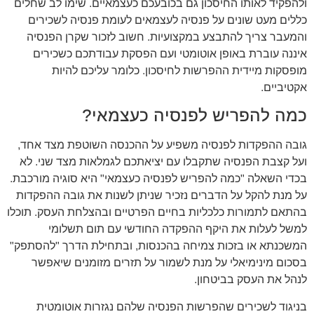
ולהפקיד לאותו החיסכון גם בכובעכם כעצמאיים. שימו לב שחלים
כללים מעט שונים על פנסיה לעצמאים לעומת פנסיה לשכירים
והמעבר צריך להתבצע במקצועיות. חשוב לזכור שקרן הפנסיה
איננה עוברת באופן אוטומטי ועם הפסקת עבודתכם כשכירים
מופסקות מיידית ההפרשות לחיסכון. כלומר עליכם להיות
אקטיביים.
כמה להפריש לפנסיה כעצמאי?
גובה ההפקדות לפנסיה משפיע על ההכנסה השוטפת מצד אחד,
ועל קצבת הפנסיה שתקבלו עם יציאתכם לגמלאות מצד שני. לא
בכדי השאלה "כמה להפריש לפנסיה כעצמאי" היא סוגיה מורכבת.
על מנת להקל על הדברים נזכיר שניתן לשנות את גובה ההפקדות
בהתאם לתמורות כלכליות בחיים הפרטיים ובהצלחת העסק. תוכלו
למשל לעלות את היקף ההפקדה החודשי עם תום תשלומי
המשכנתא או בזכות צמיחה בהכנסות, ובתחילת הדרך "להסתפק"
בסכום מינימיאלי על מנת לשמור על תזרים מזומנים שיאפשר
לנהל את העסק בביטחון.
בניגוד לשכירים שהפרשות הפנסיה שלהם נגזרות אוטומטית