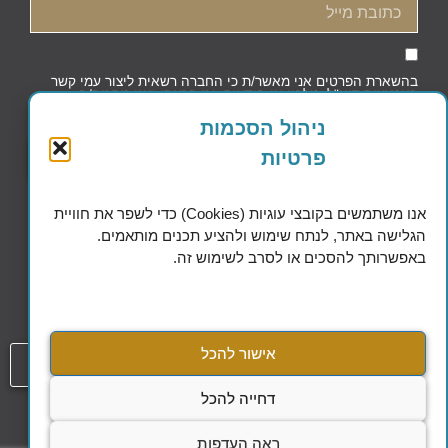
בהשארת הפרטים אני מאשר/ת כי החברה רשאית ליצור עמי קשר
באמצעות דוא"ל, טלפון או הודעות, וכי קראתי ואני מסכים/ה
למדיניות הפרטיות וקובצי העוגיות
ניהול הסכמות
פרטיות
שליחה
אנו משתמשים בקובצי עוגיות (Cookies) כדי לשפר את חוויית
הגלישה באתר, לנתח שימוש ולהציע תכנים מותאמים.
באפשרותך להסכים או לסרב לשימוש זה.
Excellence in Financial Planning
אישור להכל
054-808-1508
דחייה להכל
עמוד
הסדרי נגישות
ראה העדפות