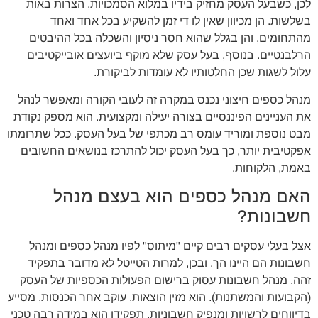
לכן, כשבעל העסק מחזיק בידיו במלוא הסמכויות, הצרות באות
בשלשות. הן מכיוון שאין לו די זמן להשקיע בכל אחד ואחד
מהתחומים, והן בגלל שהוא חסר ניסיון והשכלה בכל ההיבטים
הרלבנטיים. בנוסף, בעל עסק שלא מוקף ביועצים אובייקטיבים
עלול לשגות שכן החלטותיו לא עומדות לביקורת.
מנהל כספים חיצוני נכנס במקרה זה לעובי הקורה ומאפשר לנהל
את העניינים הפיננסיים בצורה יעילה ומקצועית. הוא מספק נקודת
מבט נוספת ומוריד עומס רב מכתפי של בעל העסק. ככל שתרומתו
אפקטיבית יותר, כך בעל העסק יכול להתרכז בנושאים החשובים
באמת, הלקוחות.
האם מנהל כספים הוא בעצם מנהל
חשבונות?
אצל בעלי עסקים רבים קיים "מיתוס" לפיו מנהל כספים ומנהל
חשבונות הם היינו הך. ובכן, למרות הטייטל לא מדובר בתפקיד
זהה. מנהל חשבונות עסוק ברישום הפעולות הכספיות של העסק
(הקבועות והמשתנות). הוא מזין הוצאות, עוקב אחר הכנסות, מסייע
בדיווחים לרשויות ומנפיק חשבוניות. תפקידו הוא במידה רבה טכני