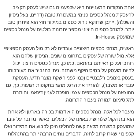
אחת הנקודות המעניינות היא שלפעמים גם שיש לעסק תקציב
להעסקת מנהל כספים פנימי במשכורת טובה (דהיינו, בעל ניסיון
והשכלה), ייתכן שדווקא ניהול כספים במיקור חוץ הוא פיתרון טוב
יותר. למנהל כספים חיצוני מספר יתרונות בולטים על מנהל כספים
שמועסק In-House.
ראשית, מנהלי כספים חיצוניים עובדים לא רק מול העסק הספציפי
אלא מול שורה של עסקים בתחומים שונים. הניסיון שלהם הוא
רוחבי ועל כן ראייתם בהתאם. כמו כן, מנהל כספים חיצוני יכול
להיות מועסק על בסיס היקף משתנה. ניתן להגביר את מעורבותו
בעסק בזמנים רלבנטיים (כמו לפני השקת מוצר חדש, העסקת
עובד או משבר), ולהוריד את הרגל מהגז בתקופות רגועות. כך, גם
ההוצאה על מנהל הכספים עצמו הופכת לעניין דינאמי וחותרת
למקסימום תמורה בעבור התרומה.
מעבר לכל אלה, מנהל כספים הוא דמות בכירה בארגון ולא אחת
הוא בת הקול שלוחשת באוזנו של הבעלים. כאשר מדובר על עובד
שמועסק במשרה מלאה קשה להחליט היכן לקבוע את המידור ואלו
קלפים יישארו קרוב לחזה. הדברים נוחים הרבה יותר בהתנהלות