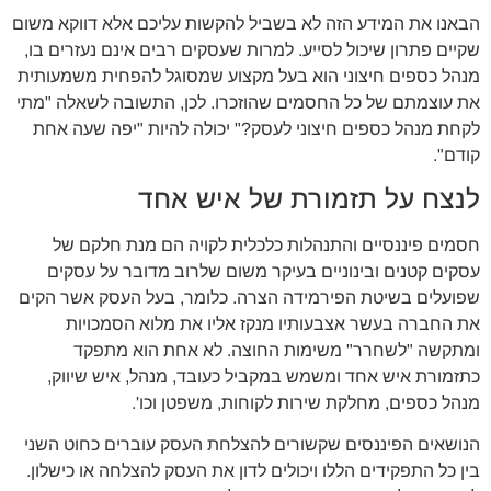
הבאנו את המידע הזה לא בשביל להקשות עליכם אלא דווקא משום
שקיים פתרון שיכול לסייע. למרות שעסקים רבים אינם נעזרים בו,
מנהל כספים חיצוני הוא בעל מקצוע שמסוגל להפחית משמעותית
את עוצמתם של כל החסמים שהוזכרו. לכן, התשובה לשאלה "מתי
לקחת מנהל כספים חיצוני לעסק?" יכולה להיות "יפה שעה אחת
קודם".
לנצח על תזמורת של איש אחד
חסמים פיננסיים והתנהלות כלכלית לקויה הם מנת חלקם של
עסקים קטנים ובינוניים בעיקר משום שלרוב מדובר על עסקים
שפועלים בשיטת הפירמידה הצרה. כלומר, בעל העסק אשר הקים
את החברה בעשר אצבעותיו מנקז אליו את מלוא הסמכויות
ומתקשה "לשחרר" משימות החוצה. לא אחת הוא מתפקד
כתזמורת איש אחד ומשמש במקביל כעובד, מנהל, איש שיווק,
מנהל כספים, מחלקת שירות לקוחות, משפטן וכו'.
הנושאים הפיננסים שקשורים להצלחת העסק עוברים כחוט השני
בין כל התפקידים הללו ויכולים לדון את העסק להצלחה או כישלון.