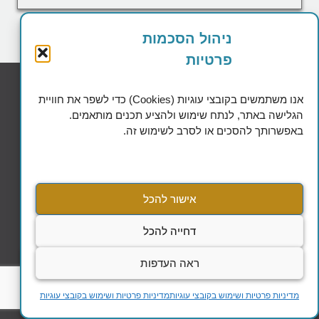
ניהול הסכמות
פרטיות
אנו משתמשים בקובצי עוגיות (Cookies) כדי לשפר את חוויית
הגלישה באתר, לנתח שימוש ולהציע תכנים מותאמים.
באפשרותך להסכים או לסרב לשימוש זה.
אישור להכל
בהשארת הפרטים אני מאשר/ת כי החברה רשאית ליצור עמי קשר
באמצעות דוא"ל, טלפון או הודעות, וכי קראתי ואני מסכים/ה
למדיניות הפרטיות וקובצי העוגיות
דחייה להכל
ראה העדפות
שליחה
מדיניות פרטיות ושימוש בקובצי עוגיות
מדיניות פרטיות ושימוש בקובצי עוגיות