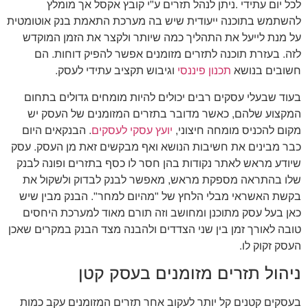
לכל יום עתידי .ניתן לנהל תזרים ע"י קובץ אקסל אך מומלץ
להשתמש בתוכנה ייעודית שיש בה מערכת התאמת בנק אוטומטית
על מנת לייעל את התהליך כמה שיותר ולקצר את הזמן המוקדש
לזה. בעזרת תוכנה לתזרים מזומנים אפשר להפיק דוחות. הם
חשובים בנושא
תכנון פיננסי
וגיבוש תקציב עתידי לעסק.
בעוד שבעלי עסקים רבים יכולים להיות מומחים גדולים בתחום
המקצוע שלהם, כאשר מדובר בתזרים המזומנים של העסק יש
מקום להכניס מומחה חיצוני,
יועץ עסקי לעסקים
. הבנקאים היום
כבר מבינים את חשיבות הנושא ואף מבקשים זאת מן העסק. עסק
שיודע מראש לאתר נקודות בהן חסר לו כסף בתזרים ופונה לבנק
שלו בהתראה מספקת מראש, מאפשר לבנק לבדוק ולשקול את
בקשת האשראי מבלי הלחץ של "מהיום למחר". הבנק מבין שיש
כאן בעל עסק מתוכנן ומחושב וזה תורם מאוד למערכת היחסים
טובה לאורך זמן בין שני הצדדים ולהבנה מצד הבנק במקרים שאכן
העסק זקוק לו.
ניהול תזרים מזומנים בעסק קטן
בעסקים קטנים קל יותר לעקוב אחר תזרים המזומנים עקב כמות