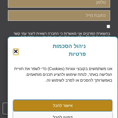
בהשארת הפרטים אני מאשר/ת כי החברה רשאית ליצור עמי קשר
באמצעות דוא"ל, טלפון או הודעות, וכי קראתי ואני מסכים/ה
למדיניות הפרטיות וקובצי העוגיות
ניהול הסכמות
פרטיות
שליחה
אנו משתמשים בקובצי עוגיות (Cookies) כדי לשפר את חוויית
הגלישה באתר, לנתח שימוש ולהציע תכנים מותאמים.
באפשרותך להסכים או לסרב לשימוש זה.
Excellence in Financial Planning
אישור להכל
054-808-1508
דחייה להכל