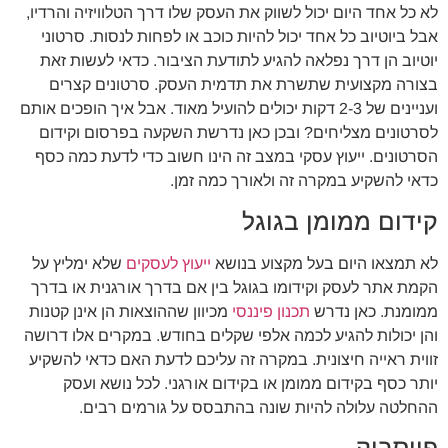
לא כל אחד היום יכול לשווק את העסק שלו דרך הטלוויזיה והרדיו,
אבל ביוטיוב כל אחד יכול להיות כוכב או לפחות לנסות. סרטוני
יוטיוב הן דרך נפלאה להגיע לתודעת הציבור. כדאי לעשות זאת
בצורה מקצועית שתשרת את תדמית העסק. סרטונים קצרים
ועניינים של 2-3 דקות יכולים להועיל מאוד. אבל איך הופכים אותם
לסרטונים מצליחים? ובכן כאן נדרשת השקעה בפרסום וקידום
הסרטונים. ייעוץ עסקי במצב זה הינו חשוב כדי לדעת כמה כסף
כדאי להשקיע במקרה זה ולאורך כמה זמן.
קידום ממומן בגוגל
לא תמצאו היום בעל מקצוע בנושא
ייעוץ לעסקים
שלא ימליץ על
הקמת אתר לעסק וקידומו בגוגל בין אם בדרך אורגנית או בדרך
ממומנת. כאן נדרש
תכנון פיננסי
מכיוון שההוצאות הן אינן קטנות
והן יכולות להגיע לכמה אלפי שקלים בחודש. במקרים אלו דרושה
זווית ראייה חיצונית. במקרה זה עליכם לדעת האם כדאי להשקיע
יותר כסף בקידום ממומן או בקידום אורגני. לכל נושא ועסק
ההחלטה עלולה להיות שונה בהתבסס על גורמים רבים.
פייסבוק