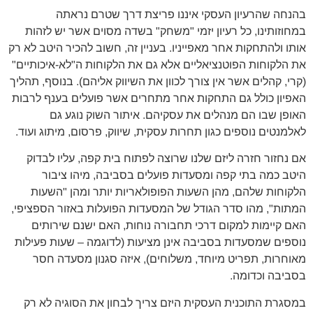
בהנחה שהרעיון העסקי איננו פריצת דרך שטרם נראתה
במחוזותינו, כל רעיון יזמי "משחק" בשדה מסוים אשר יש לזהות
אותו ולהתחקות אחר מאפייניו. בעניין זה, חשוב להכיר היטב לא רק
את הלקוחות הפוטנציאליים אלא גם את הלקוחות ה"לא-איכותיים"
(קרי, קהלים אשר אין צורך לכוון את השיווק אליהם). בנוסף, תהליך
האפיון כולל גם התחקות אחר מתחרים אשר פועלים בענף לרבות
האופן שבו הם מנהלים את עסקיהם. איתור השוק נוגע גם
לאלמנטים נוספים כגון תחרות עסקית, שיווק, פרסום, מיתוג ועוד.
אם נחזור חזרה ליזם שלנו שרוצה לפתוח בית קפה, עליו לבדוק
היטב כמה בתי קפה ומסעדות פועלים בסביבה, מיהו ציבור
הלקוחות שלהם, מהן השעות הפופולאריות יותר ומהן "השעות
המתות", מהו סדר הגודל של המסעדות הפועלות באזור הספציפי,
האם קיימות למקום דרכי תחבורה נוחות, האם ישנם שירותים
נוספים שמסעדות בסביבה אינן מציעות (לדוגמה – שעות פעילות
מאוחרות, תפריט מיוחד, משלוחים), איזה סגנון מסעדה חסר
בסביבה וכדומה.
במסגרת התוכנית העסקית היזם צריך לבחון את הסוגיה לא רק