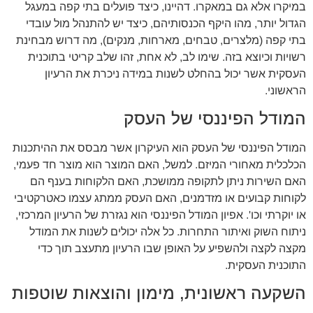
במיקרו אלא גם במאקרו. דהיינו, כיצד פועלים בתי קפה במעגל
הגדול יותר, מהו היקף הכנסותיהם, כיצד יש להתנהל מול עובדי
בתי קפה (מלצרים, טבחים, מארחות, מנקים), מה דרוש מבחינת
רשויות וכיוצא בזה. שימו לב, לא אחת, זהו שלב קריטי בתוכנית
העסקית אשר יכול בהחלט לשנות במידה ניכרת את הרעיון
הראשוני.
המודל הפיננסי של העסק
המודל הפיננסי של העסק הוא העיקרון אשר מבסס את ההיתכנות
הכלכלית מאחורי המיזם. למשל, האם המוצר הוא מוצר חד פעמי,
האם השירות ניתן לתקופה ממושכת, האם הלקוחות בענף הם
לקוחות קבועים או מזדמנים, האם העסק ממתג עצמו כאטרקטיבי
או יוקרתי וכו'. אפיון המודל הפיננסי הוא נגזרת של הרעיון המרכזי,
ניתוח השוק ואיתור התחרות. כל אלה יכולים לשנות את המודל
מקצה לקצה ולהשפיע על האופן שבו הרעיון מתעצב תוך כדי
התוכנית העסקית.
השקעה ראשונית, מימון והוצאות שוטפות