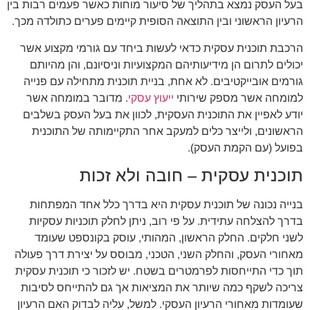
בעל העסק נמצא בתהליך של סיעור מוחות כאשר פעמים רבות בין
הרעיון הראשוני ובין התוצאה הסופית קיימים פערים כתולדה מכך.
הרכבת תוכנית עסקית כדאי לעשות ביחד עם גורמי מקצוע אשר
יכולים לתרום הן מידיעותיהם המקצועיות וניסיונם, והן מהיותם
גורמים אובייקטיבים. לא אחת, בניית תוכנית מתחילה עם פנייה
למומחה אשר מספק שירותי
ייעוץ עסקי
. מדובר במומחה אשר
יודע לאפיין את התוכנית העסקית, לכוון את בעל העסק בשלבים
הראשונים, ולייצר כלים למעקב אחר התקיימותה של התוכנית
בפועל (עם הקמת העסק).
תוכנית עסקית – חובה ולא זכות
בנייה נכונה של תוכנית עסקית היא בדרך כלל אחד המפתחות
בדרך להצלחה עתידית. על פי רוב, ניתן לחלק תוכניות עסקיות
לשני חלקים. החלק הראשון, המהותי, עוסק בקונספט שעומד
מאחורי העסק, והחלק השני, הטכני, מבוסס על יצירת דרך פעולה
תוך כדי התייחסות לפרמטרים בשטח. יש לזכור כי תוכנית עסקית
צריכה לשקף כמה שיותר את המציאות אך גם להתייחס לסיבות
שעומדות מאחורי הרעיון העסקי. למשל, עליה לבדוק האם הרעיון