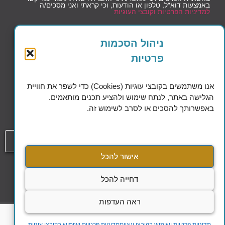
באמצעות דוא"ל, טלפון או הודעות, וכי קראתי ואני מסכים/ה
למדיניות הפרטיות וקובצי העוגיות
שליחה
ניהול הסכמות
פרטיות
אנו משתמשים בקובצי עוגיות (Cookies) כדי לשפר את חוויית
הגלישה באתר, לנתח שימוש ולהציע תכנים מותאמים.
Excellence in Financial Planning
באפשרותך להסכים או לסרב לשימוש זה.
054-808-1508
אישור להכל
עמוד
הסדרי נגישות
דחייה להכל
מדיניות הפרטיות ושימוש בקבצי עוגיות
ראה העדפות
כל הזכויות שמורות להילה אלקלעי @ 2023
מדיניות פרטיות ושימוש בקובצי עוגיות
מדיניות פרטיות ושימוש בקובצי עוגיות