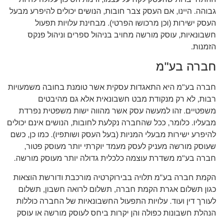
גבוהה. היינו, אם העסק צבר חובות, הנושים יכולים להיפרע מבעל
העסק ישירות (וכן מרכושו הפרטי). מבחינת עלויות תפעול
חשבונאיות, עוסק מורשה מחויב בניהול ספרים וניהול פנקס
הזמנות.
חברה בע"מ
חברה בע"מ היא התאגדות עסקית אשר טומנת בחובה משמעויות
רבות, לא רק מנקודת מבט חשבונאית אלא גם מהיבטים
משפטיים. זהו למעשה עסק אשר מהווה ישות משפטית נפרדת
מבעליו. כלומר, ככל שהחברה נקלעת לחובות, הנושים אינם יכולים
להיפרע ישירות מבעלי המניות (בעל העסק ושותפיו). כמו כן, כשם
שעוסק מורשה מעניק לעסק מעמד יוקרתי יותר מעוסק פטור,
חברה בע"מ משדרת עוצמה כלכלית גדולה יותר מעוסק מורשה.
הקמת חברה בע"מ תלויה בבירוקרטיה מורכבת ודורשת הוצאות
כגון תשלום אגרת הקמת חברה, תשלום לרואה חשבון, תשלום
לעורך דין ועוד. עלויות התפעול החשבונאיות של החברה כוללות
הנהלת חשבונות כפולה והן יקרות ביחס לעוסק מורשה או עוסק