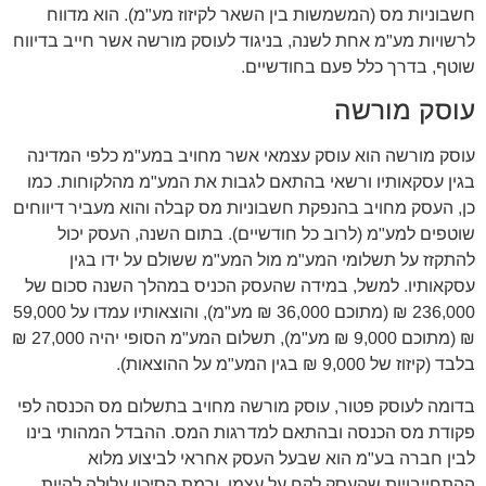
חשבוניות מס (המשמשות בין השאר לקיזוז מע"מ). הוא מדווח
לרשויות מע"מ אחת לשנה, בניגוד לעוסק מורשה אשר חייב בדיווח
שוטף, בדרך כלל פעם בחודשיים.
עוסק מורשה
עוסק מורשה הוא עוסק עצמאי אשר מחויב במע"מ כלפי המדינה
בגין עסקאותיו ורשאי בהתאם לגבות את המע"מ מהלקוחות. כמו
כן, העסק מחויב בהנפקת חשבוניות מס קבלה והוא מעביר דיווחים
שוטפים למע"מ (לרוב כל חודשיים). בתום השנה, העסק יכול
להתקזז על תשלומי המע"מ מול המע"מ ששולם על ידו בגין
עסקאותיו. למשל, במידה שהעסק הכניס במהלך השנה סכום של
236,000 ₪ (מתוכם 36,000 ₪ מע"מ), והוצאותיו עמדו על 59,000
₪ (מתוכם 9,000 ₪ מע"מ), תשלום המע"מ הסופי יהיה 27,000 ₪
בלבד (קיזוז של 9,000 ₪ בגין המע"מ על ההוצאות).
בדומה לעוסק פטור, עוסק מורשה מחויב בתשלום מס הכנסה לפי
פקודת מס הכנסה ובהתאם למדרגות המס. ההבדל המהותי בינו
לבין חברה בע"מ הוא שבעל העסק אחראי לביצוע מלוא
ההתחייבויות שהעסק לקח על עצמו, ורמת הסיכון עלולה להיות