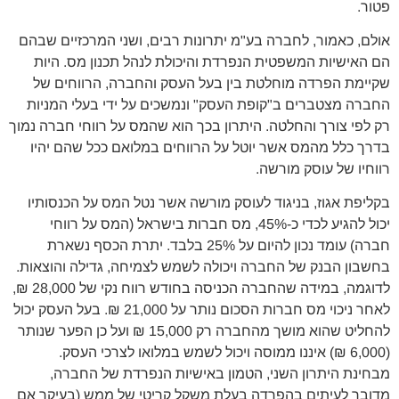
פטור.
אולם, כאמור, לחברה בע"מ יתרונות רבים, ושני המרכזיים שבהם
הם האישיות המשפטית הנפרדת והיכולת לנהל תכנון מס. היות
שקיימת הפרדה מוחלטת בין בעל העסק והחברה, הרווחים של
החברה מצטברים ב"קופת העסק" ונמשכים על ידי בעלי המניות
רק לפי צורך והחלטה. היתרון בכך הוא שהמס על רווחי חברה נמוך
בדרך כלל מהמס אשר יוטל על הרווחים במלואם ככל שהם יהיו
רווחיו של עוסק מורשה.
בקליפת אגוז, בניגוד לעוסק מורשה אשר נטל המס על הכנסותיו
יכול להגיע לכדי כ-45%, מס חברות בישראל (המס על רווחי
חברה) עומד נכון להיום על 25% בלבד. יתרת הכסף נשארת
בחשבון הבנק של החברה ויכולה לשמש לצמיחה, גדילה והוצאות.
לדוגמה, במידה שהחברה הכניסה בחודש רווח נקי של 28,000 ₪,
לאחר ניכוי מס חברות הסכום נותר על 21,000 ₪. בעל העסק יכול
להחליט שהוא מושך מהחברה רק 15,000 ₪ ועל כן הפער שנותר
(6,000 ₪) איננו ממוסה ויכול לשמש במלואו לצרכי העסק.
מבחינת היתרון השני, הטמון באישיות הנפרדת של החברה,
מדובר לעיתים בהפרדה בעלת משקל קריטי של ממש (בעיקר אם