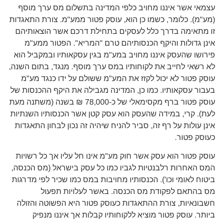
עצמאי אשר איננו מחויב כלפי המדינה בתשלום מס ערך מוסף
(מע"מ). כלומר, כשמו כן הוא, עוסק פטור ממע"מ. צורת התאגדות
זו מתאימה בדרך כלל לעסקים בתחילת דרכם אשר הוצאותיהם
אינן גדולות והיקף הכנסותיהם טרם "המריא". הפטור ממע"מ
פירושו שהעסק איננו מחויב במע"מ בגין עסקאותיו ובמקביל הוא
לא רשאי לחייב את לקוחותיו במס ערך מוסף. מנגד, בתום השנה,
עוסק פטור לא יכול לקזז את המע"מ ששולם על ידו כנגד מע"מ
בעבור עסקאותיו. כמו כן, המדינה מגבילה את היקף ההכנסות של
עוסק פטור ברף מקסימאלי של כ-78,000 ₪ בשנה (משתנה מעת
לעת). קרי, במידה שהעסק הוא עסק קטן אשר הכנסותיו השנתיות
אינן עולות על רף זה, סביר להניח שיהיה זה נכון לבחון התאגדות
כעוסק פטור.
עוסק פטור הוא עסק אשר חוק מע"מ אינו חל עליו אך כל רשויות
המס האחרות רלבנטיות לגביו כמו כל עסק בישראל (מס הכנסה,
ביטוח לאומי וכו'). הכנסותיו מחויבות במס כמו שכיר לפי מדרגות
מס בהתאם לפקודת מס הכנסה. באשר לעלויות תפעול
חשבונאיות, צורת ההתאגדות כעוסק פטור היא הפשוטה והזולה
ביותר. עוסק פטור מוציא ללקוחותיו קבלות אך איננו מנפיק